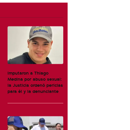
Imputaron a Thiago
Medina por abuso sexual:
la Justicia ordenó pericias
para él y la denunciante