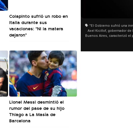
01:05
01:29
Colapinto sufrió un robo en
Italia durante sus
🗣️ "El Gobierno sufrió una inmensa derrota" 🎙️
San Cayetano: Jorge García 
vacaciones: "Ni la matera
Axel Kicillof, gobernador de la Provincia de
miles de peregrinos en Linier
dejaron"
Buenos Aires, caracterizó el proyecto de Ley
de Buenos Aires destacó la f
de Inviolabilidad de la Propiedad Privada
multitud de peregrinos que 
como "una lista sábana con temas nefastos"
agua y soportó las bajas temp
y destacó "la movilización popular". 📌 La
últimos días: "Son dificultad
declaración fue desde el santuario de San
ser superadas por la fe". @b
Cayetano, donde también advirtió que "la
sociedad no solo sufre porque no llega sino
que también está endeudada".
Lionel Messi desmintió el
rumor del pase de su hijo
Thiago a La Masía de
Barcelona