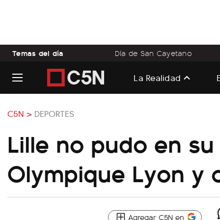
Temas del día
Día de San Cayetano
La Realidad
C5N >
DEPORTES
Lille no pudo en su 
Olympique Lyon y 
Agregar C5N en