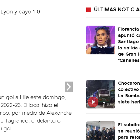
ÚLTIMAS NOTICIA
Florencia
apuntó c
Santiago 
la salida
de Gran 
"Canalles
Chocaron
colectivo
La Bombo
n gol a Lille este domingo,
siete her
2022-23. El local hizo el
iempo, por medio de Alexandre
 Tagliafico, el delantero
El subdir
u gol.
se reunió
para refo