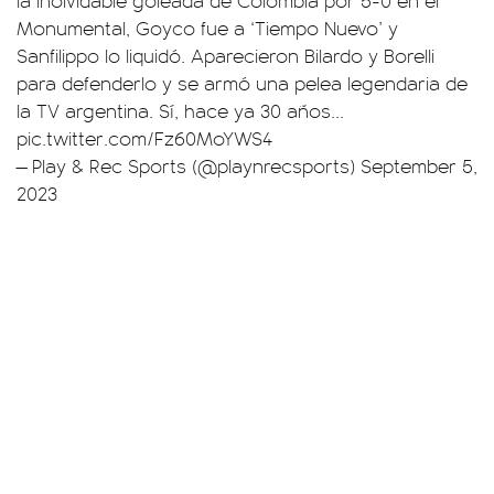
la inolvidable goleada de Colombia por 5-0 en el
Monumental, Goyco fue a ‘Tiempo Nuevo’ y
Sanfilippo lo liquidó. Aparecieron Bilardo y Borelli
para defenderlo y se armó una pelea legendaria de
la TV argentina. Sí, hace ya 30 años...
pic.twitter.com/Fz60MoYWS4
— Play & Rec Sports (@playnrecsports)
September 5,
2023