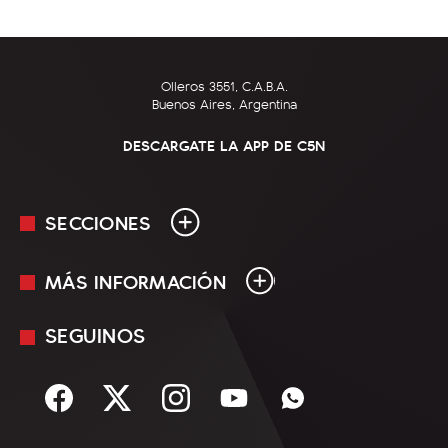
Olleros 3551, C.A.B.A.
Buenos Aires, Argentina
DESCARGATE LA APP DE C5N
SECCIONES
MÁS INFORMACIÓN
En Vivo
Minuto Uno
SEGUINOS
Mediakit
Política
Términos y condiciones
Sociedad
Rss
Economía