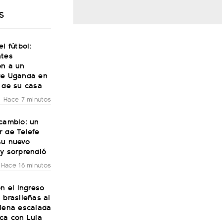
S
el fútbol:
ntes
on a un
de Uganda en
 de su casa
Hace 7 minutos
 cambio: un
r de Telefe
su nuevo
y sorprendió
Hace 16 minutos
on el ingreso
 brasileñas al
plena escalada
ca con Lula