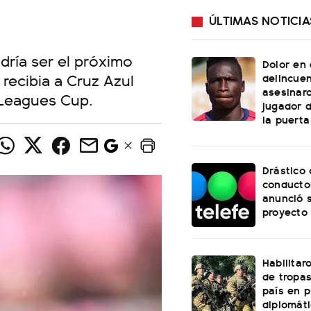
ÚLTIMAS NOTICIA
odría ser el próximo
Dolor en 
 recibia a Cruz Azul
delincue
asesinar
 Leagues Cup.
jugador 
la puerta
Drástico
conducto
anunció 
proyecto 
Habilitar
de tropas
país en 
diplomáti