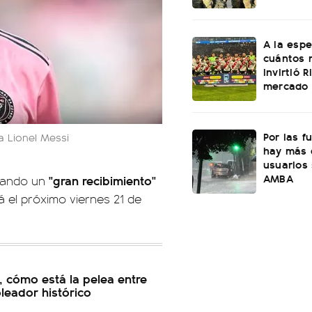
A la esp
cuántos 
invirtió 
mercado 
Por las fu
a Lionel Messi
hay más 
usuarios 
AMBA
"gran recibimiento"
rando un
á el próximo viernes 21 de
, cómo está la pelea entre
leador histórico