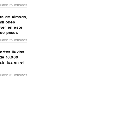
Hace 29 minutos
era de Almada,
millones
River en este
de pases
Hace 29 minutos
ertes lluvias,
de 10.000
sin luz en el
Hace 32 minutos