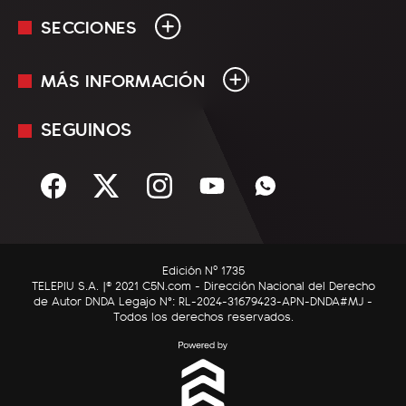
SECCIONES
MÁS INFORMACIÓN
En Vivo
Minuto Uno
SEGUINOS
Mediakit
Política
Términos y condiciones
Sociedad
Rss
Economía
Enfoque
Edición Nº 1735
C5N Autos
TELEPIU S.A. |© 2021 C5N.com - Dirección Nacional del Derecho
de Autor DNDA Legajo N°: RL-2024-31679423-APN-DNDA#MJ -
RatingCero
Todos los derechos reservados.
Deportes
Lifestyle