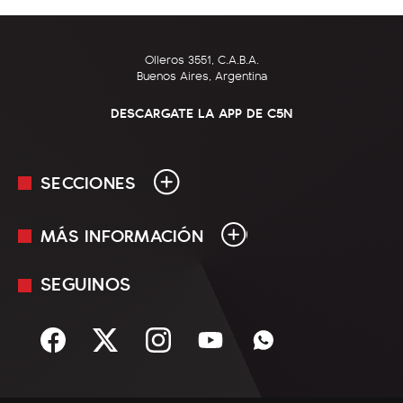
Olleros 3551, C.A.B.A.
Buenos Aires, Argentina
DESCARGATE LA APP DE C5N
SECCIONES
MÁS INFORMACIÓN
En Vivo
Minuto Uno
SEGUINOS
Mediakit
Política
Términos y condiciones
Sociedad
Rss
Economía
Enfoque