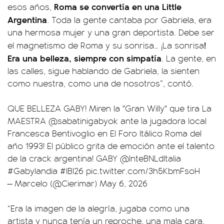
Roma se convertía en una Little
esos años,
Argentina
. Toda la gente cantaba por Gabriela, era
una hermosa mujer y una gran deportista. Debe ser
!
el magnetismo de Roma y su sonrisa… ¡La sonrisa
Era una belleza, siempre con simpatía
. La gente, en
las calles, sigue hablando de Gabriela, la sienten
como nuestra, como una de nosotros”, contó.
QUE BELLEZA GABY! Miren la "Gran Willy" que tira La
MAESTRA
@sabatinigabyok
ante la jugadora local
Francesca Bentivoglio en El Foro Itálico Roma del
año 1993! El público grita de emoción ante el talento
de la crack argentina! GABY
@InteBNLdItalia
#Gabylandia
#IBI26
pic.twitter.com/3h5KbmFsoH
— Marcelo (@Cierimar)
May 6, 2026
“Era la imagen de la alegría, jugaba como una
artista y nunca tenía un reproche, una mala cara.