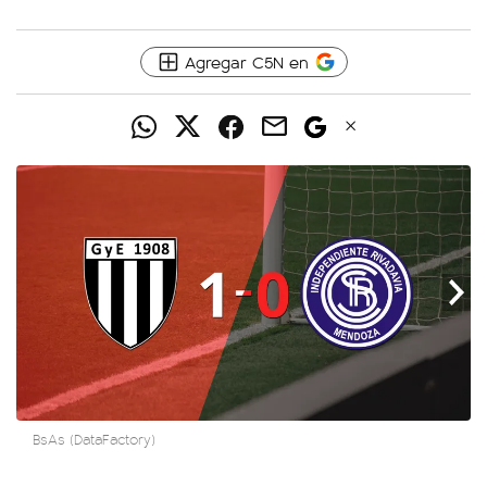
Agregar C5N en
BsAs (DataFactory)