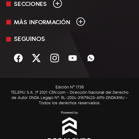
SECCIONES
MÁS INFORMACIÓN
En Vivo
Minuto Uno
SEGUINOS
Mediakit
Política
Términos y condiciones
Sociedad
Rss
Economía
Enfoque
Edición Nº 1735
C5N Autos
TELEPIU S.A. |© 2021 C5N.com - Dirección Nacional del Derecho
de Autor DNDA Legajo N°: RL-2024-31679423-APN-DNDA#MJ -
RatingCero
Todos los derechos reservados.
Deportes
Lifestyle
Astrología