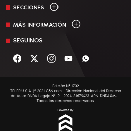
SECCIONES
MÁS INFORMACIÓN
En Vivo
Minuto Uno
SEGUINOS
Mediakit
Política
Términos y condiciones
Sociedad
Rss
Economía
Enfoque
Edición Nº 1732
C5N Autos
TELEPIU S.A. |© 2021 C5N.com - Dirección Nacional del Derecho
de Autor DNDA Legajo N°: RL-2024-31679423-APN-DNDA#MJ -
RatingCero
Todos los derechos reservados.
Deportes
Lifestyle
Astrología