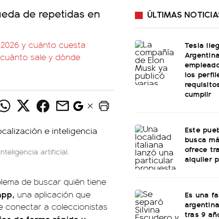
ueda de repetidas en
ÚLTIMAS NOTICIA
l 2026 y cuánto cuesta
Tesla lle
Argentin
: cuánto sale y dónde
empleado
los perfi
requisito
cumplir
Este pueb
busca má
ofrece tr
eligencia artificial.
alquiler 
blema de buscar quién tiene
app,
una aplicación que
Es una f
argentina
te conectar a coleccionistas
tras 9 añ
ios de forma rápida y