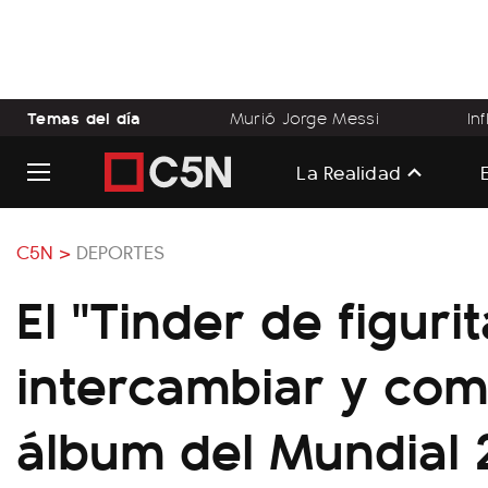
Temas del día
Murió Jorge Messi
In
La Realidad
C5N >
DEPORTES
El "Tinder de figuri
intercambiar y com
álbum del Mundial 