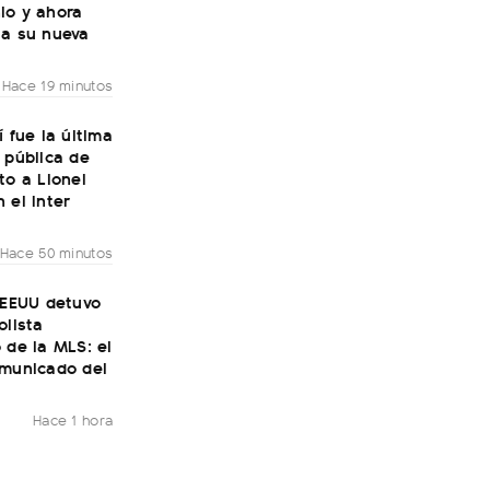
io y ahora
 a su nueva
Hace 19 minutos
í fue la última
 pública de
to a Lionel
 el Inter
Hace 50 minutos
 EEUU detuvo
olista
 de la MLS: el
omunicado del
Hace 1 hora