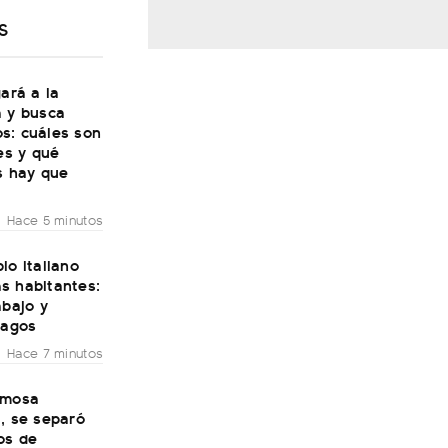
S
gará a la
a y busca
s: cuáles son
les y qué
s hay que
Hace 5 minutos
lo italiano
s habitantes:
abajo y
pagos
Hace 7 minutos
amosa
, se separó
os de