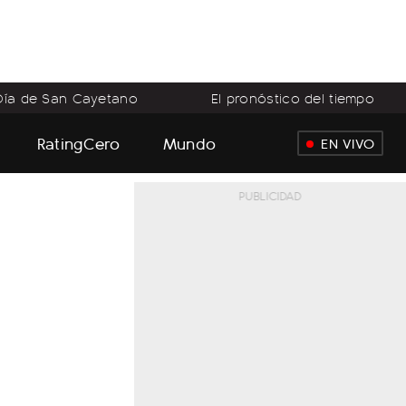
Día de San Cayetano
El pronóstico del tiempo
RatingCero
Mundo
EN VIVO