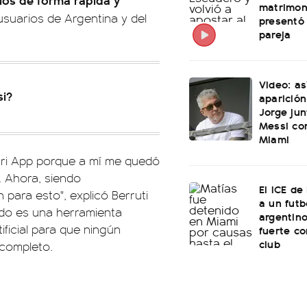
matrimon
usuarios de Argentina y del
presentó
pareja
Video: as
si?
aparición
Jorge jun
Messi con
Miami
guri App porque a mí me quedó
. Ahora, siendo
El ICE de
para esto", explicó Berruti
a un futb
tado es una herramienta
argentino
ificial para que ningún
fuerte c
club
ncompleto.