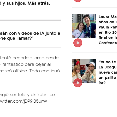
 y sus hijos. Más atrás,
Laura Mar
años de 
Paula Par
en Río 20
sán con videos de IA junto a
final en l
ene que llamar?"
Confeder
ntentó pegarle al arco desde
"Ya no te
fantástico para dejar al
La Joaqu
 marcó offside. Todo continuó
nueva ca
un palito
Ra?
igió ser feliz y disfrutar de
twitter.com/jDP9lB5urW