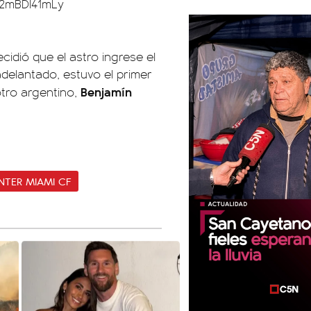
/2mBDI41mLy
ecidió que el astro ingrese el
delantado, estuvo el primer
Benjamín
tro argentino,
INTER MIAMI CF