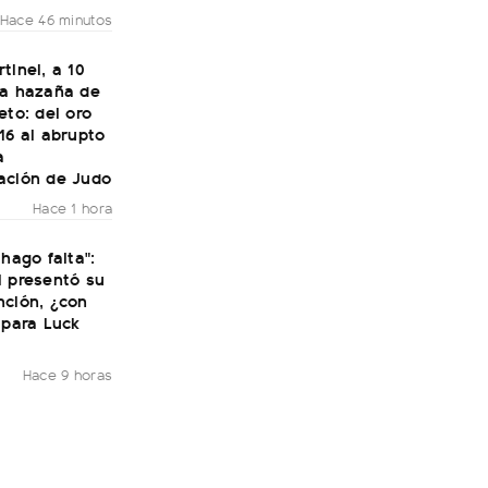
Hace 46 minutos
tinel, a 10
la hazaña de
eto: del oro
16 al abrupto
a
ación de Judo
Hace 1 hora
 hago falta":
i presentó su
nción, ¿con
 para Luck
Hace 9 horas