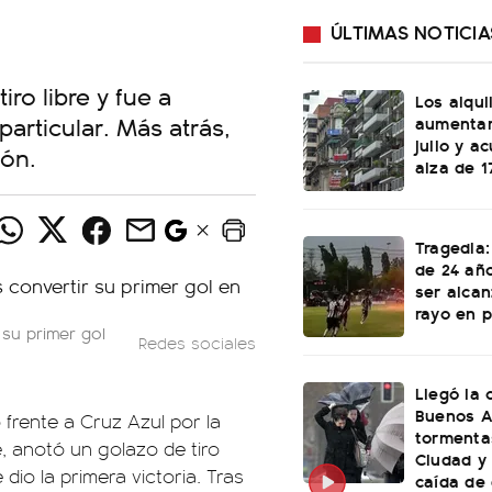
ÚLTIMAS NOTICIA
ro libre y fue a
Los alqu
articular. Más atrás,
aumentar
julio y a
ión.
alza de 1
Tragedia:
de 24 año
ser alca
rayo en p
 su primer gol
Redes sociales
Llegó la 
Buenos A
frente a Cruz Azul por la
tormenta
 anotó un golazo de tiro
Ciudad y
e dio la primera victoria. Tras
caída de 