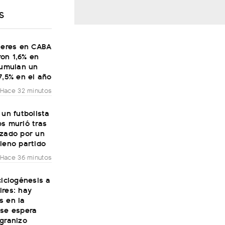
S
ileres en CABA
on 1,6% en
cumulan un
7,5% en el año
Hace 32 minutos
 un futbolista
s murió tras
nzado por un
leno partido
Hace 36 minutos
ciclogénesis a
ires: hay
s en la
 se espera
granizo