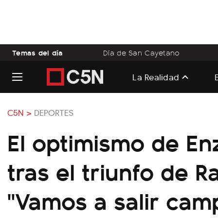
Temas del día
Día de San Cayetano
La Realidad
C5N >
DEPORTES
El optimismo de En
tras el triunfo de R
"Vamos a salir ca