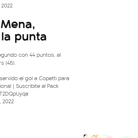
, 2022
 Mena,
la punta
segundo con 44 puntos, al
s (45).
servido el gol a Copetti para
ional
| Suscribite al Pack
/qT2DQpUyqa
, 2022