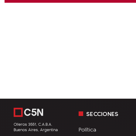
SECCIONES
Olleros 3551, C.A.B.A.
Política
Buenos Aires, Argentina