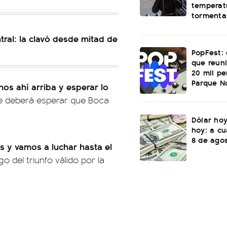
temperatu
tormenta
tral: la clavó desde mitad de
PopFest: 
que reun
20 mil p
Parque N
os ahí arriba y esperar lo
ue deberá esperar que Boca
Dólar hoy
hoy: a cu
8 de ago
s y vamos a luchar hasta el
o del triunfo válido por la