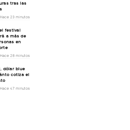
ras tras las
s
Hace 23 minutos
el festival
irá a más de
ersonas en
orte
Hace 28 minutos
, dólar blue
ánto cotiza el
sto
Hace 47 minutos