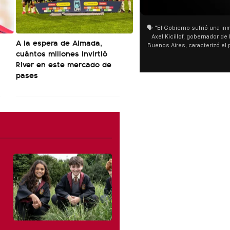
01:05
🗣️ "El Gobierno sufrió una inmens
Axel Kicillof, gobernador de la 
A la espera de Almada,
Buenos Aires, caracterizó el pr
cuántos millones invirtió
de Inviolabilidad de la Propie
a
River en este mercado de
como "una lista sábana con tem
y destacó "la movilización popu
pases
declaración fue desde el sant
Cayetano, donde también advir
sociedad no solo sufre porque 
que también está endeu