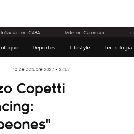
Inflación en CABA
Milei en Colombia
In
Enfoque
Deportes
Lifestyle
Tecnología
10 de octubre 2022 - 22:52
zo Copetti
acing:
mpeones"