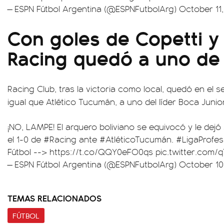
— ESPN Fútbol Argentina (@ESPNFutbolArg)
October 11
Con goles de Copetti y
Racing quedó a uno de 
Racing Club, tras la victoria como local, quedó en el 
igual que Atlético Tucumán, a uno del líder Boca Junior
¡NO, LAMPE! El arquero boliviano se equivocó y le dejó 
el 1-0 de
#Racing
ante
#AtléticoTucumán
.
#LigaProfes
Fútbol -->
https://t.co/QQY0eFO0qs
pic.twitter.com
— ESPN Fútbol Argentina (@ESPNFutbolArg)
October 10
TEMAS RELACIONADOS
FÚTBOL