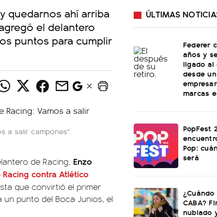
y quedarnos ahí arriba
ÚLTIMAS NOTICIA
 agregó el delantero
os puntos para cumplir
Federer 
años y s
ligado al
desde un 
empresari
marcas e
PopFest 2
mos a salir campones".
encuentr
Pop: cuá
será
Enzo
elantero de Racing,
 Racing contra Atlético
lista que convirtió el primer
¿Cuándo s
 un punto del Boca Junios, el
CABA? Fi
nublado 