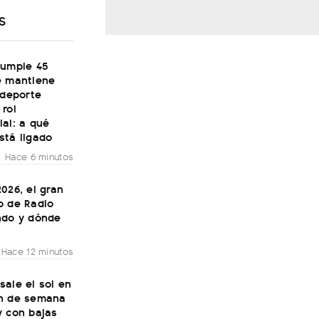
S
cumple 45
e mantiene
 deporte
rol
al: a qué
stá ligado
Hace 6 minutos
026, el gran
o de Radio
ndo y dónde
Hace 12 minutos
ale el sol en
n de semana
y con bajas