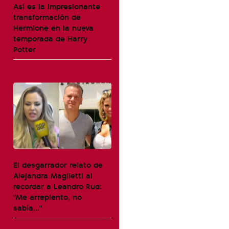
Así es la impresionante
transformación de
Hermione en la nueva
temporada de Harry
Potter
El desgarrador relato de
Alejandra Maglietti al
recordar a Leandro Rud:
"Me arrepiento, no
sabía..."