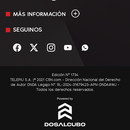
MÁS INFORMACIÓN
En Vivo
Minuto Uno
SEGUINOS
Mediakit
Política
Términos y condiciones
Sociedad
Rss
Economía
Enfoque
Edición Nº 1734
C5N Autos
TELEPIU S.A. |© 2021 C5N.com - Dirección Nacional del Derecho
de Autor DNDA Legajo N°: RL-2024-31679423-APN-DNDA#MJ -
RatingCero
Todos los derechos reservados.
Deportes
Lifestyle
Astrología
Tecnología