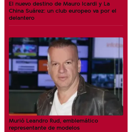
El nuevo destino de Mauro Icardi y La
China Suárez: un club europeo va por el
delantero
Murió Leandro Rud, emblemático
representante de modelos