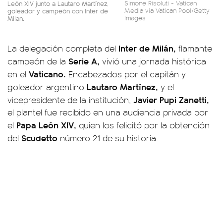
León XIV junto a Lautaro Martínez,
Simone Risoluti - Vatican
goleador y campeón con Inter de
Media via Vatican Pool/Getty
Milan.
Images
Inter de Milán,
La delegación completa del
flamante
Serie A,
campeón de la
vivió una jornada histórica
Vaticano.
en el
Encabezados por el capitán y
Lautaro Martínez,
goleador argentino
y el
Javier Pupi Zanetti,
vicepresidente de la institución,
el plantel fue recibido en una audiencia privada por
Papa León XIV,
el
quien los felicitó por la obtención
Scudetto
del
número 21 de su historia.