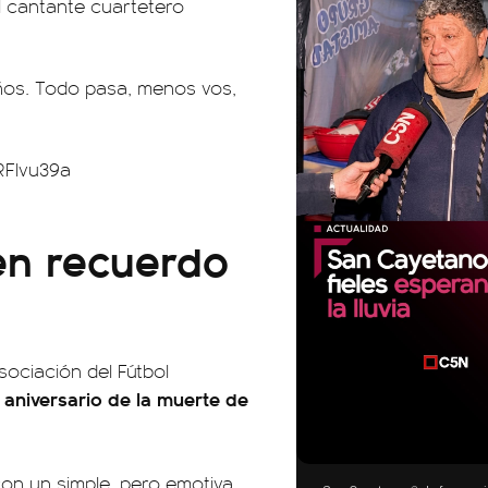
l cantante cuartetero
años. Todo pasa, menos vos,
RFIvu39a
en recuerdo
sociación del Fútbol
 aniversario de la muerte de
00:00
00:00
con un simple, pero emotiva