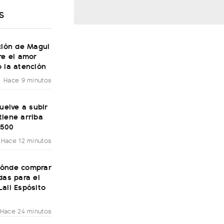
S
ción de Magui
re el amor
 la atención
Hace 9 minutos
vuelve a subir
iene arriba
.500
Hace 12 minutos
ónde comprar
das para el
ali Espósito
Hace 24 minutos