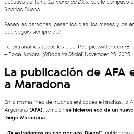
acústica del tema
La mano de Dios
, que le compuso e
Rodrigo Bueno.
Pasan las personas, pasan los días, los meses y los 
que seguís siempre acá
Te extrañamos todos los días, Pelu
pic.twitter.com/Bn
— Boca Juniors (@BocaJrsOficial)
November 25, 2025
La publicación de AFA 
a Maradona
En la misma línea de muchas entidades e hinchas, la A
(AFA),
se hicieron eco de un nuevo
Argentina
también
Diego Maradona.
“¡Te extrañamos mucho por acá, Diego!”
, publicaron 