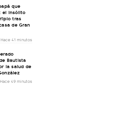
 papá que
: el insólito
ipio tras
 casa de Gran
Hace 41 minutos
perado
de Bautista
r la salud de
González
Hace 49 minutos