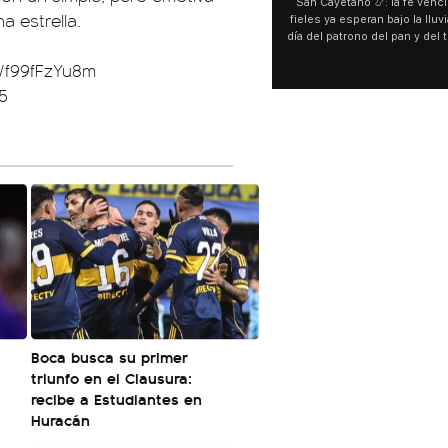
San Cayetano 📿: la fe venció al agua y los
“Preferís la joda y yo preferí
a estrella.
fieles ya esperan bajo la lluvia ➡️ A horas del
¿Indirecta para Luck Ra? La Jo
día del patrono del pan y del trabajo, miles de
"Te vi", su nueva colaboraci
personas acampan en Liniers para agradecer
Callejero Fino, y las redes no
m/f99fFzYu8m
y pedir. 🎙️ @bernardomagnago
encontrar similitudes entre la
declaraciones que hizo tras s
5
del cantante cordobés. 🗣️ 
"hablamos idiomas distintos"
hago falta" despertaron to
especulaciones entre sus s
aunque la artista no confirmó
esté inspirado en su exparej
pensás? 🥺
Boca busca su primer
triunfo en el Clausura:
recibe a Estudiantes en
Huracán