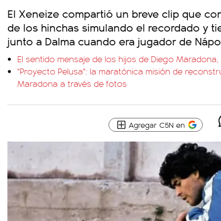
El Xeneize compartió un breve clip que co
de los hinchas simulando el recordado y t
junto a Dalma cuando era jugador de Nápo
El sentido mensaje de los hijos de Diego Maradona
"Proyecto Pelusa": la maratónica misión de reconstru
Maradona a través de fotos
Agregar C5N en