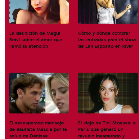
La definición de Magui
Cómo y dónde comprar
Bravi sobre el amor que
las entradas para el show
llamó la atención
de Lali Espósito en River
El desesperado mensaje
El viaje de Tini Stoessel a
de Bautista Mascia por la
París que generó un
salud de Denisse
revuelo inesperado y