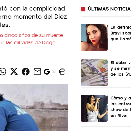
ntó con la complicidad
ÚLTIMAS NOTICIA
ierno momento del Diez
les.
La defini
Bravi sob
, a cinco años de su muerte
que llamó
ir las mil vidas de Diego
El dólar 
y se mant
de los $1
Cómo y d
las entra
show de L
en River