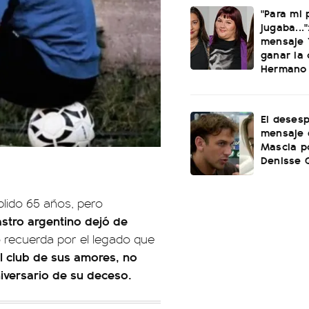
"Para mi
jugaba..."
mensaje Y
ganar la
Hermano
El deses
mensaje 
Mascia po
Denisse 
lido 65 años, pero
astro argentino dejó de
o recuerda por el legado que
l club de sus amores, no
iversario de su deceso.