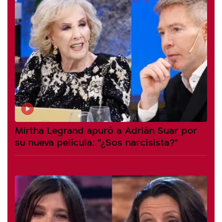
Mirtha Legrand apuró a Adrián Suar por
su nueva película: "¿Sos narcisista?"