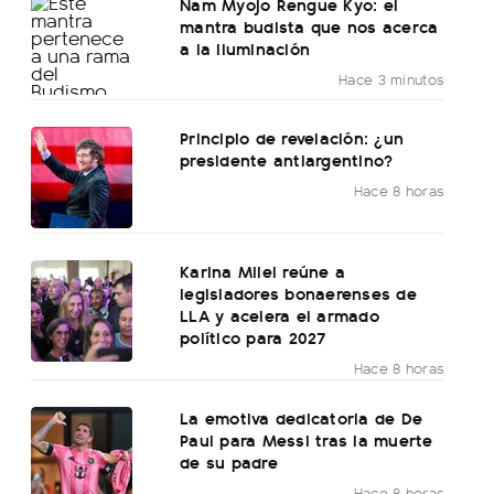
Nam Myojo Rengue Kyo: el
mantra budista que nos acerca
a la iluminación
Hace 3 minutos
Principio de revelación: ¿un
presidente antiargentino?
Hace 8 horas
Karina Milei reúne a
legisladores bonaerenses de
LLA y acelera el armado
político para 2027
Hace 8 horas
La emotiva dedicatoria de De
Paul para Messi tras la muerte
de su padre
Hace 8 horas