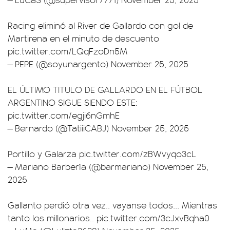
Racing eliminó al River de Gallardo con gol de
Martirena en el minuto de descuento
pic.twitter.com/LQqFzoDn5M
— PEPE (@soyunargento)
November 25, 2025
EL ÚLTIMO TITULO DE GALLARDO EN EL FÚTBOL
ARGENTINO SIGUE SIENDO ESTE:
pic.twitter.com/egji6nGmhE
— Bernardo (@TatiiiCABJ)
November 25, 2025
Portillo y Galarza
pic.twitter.com/zBWvyqo3cL
— Mariano Barbería (@barmariano)
November 25,
2025
Gallanto perdió otra vez.. vayanse todos... Mientras
tanto los millonarios..
pic.twitter.com/3cJxvBqha0