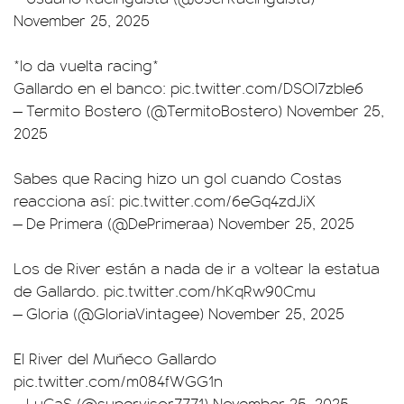
November 25, 2025
*lo da vuelta racing*
Gallardo en el banco:
pic.twitter.com/DSOl7zbIe6
— Termito Bostero (@TermitoBostero)
November 25,
2025
Sabes que Racing hizo un gol cuando Costas
reacciona así:
pic.twitter.com/6eGq4zdJiX
— De Primera (@DePrimeraa)
November 25, 2025
Los de River están a nada de ir a voltear la estatua
de Gallardo.
pic.twitter.com/hKqRw90Cmu
— Gloria (@GloriaVintagee)
November 25, 2025
El River del Muñeco Gallardo
pic.twitter.com/m084fWGG1n
— LuCaS (@supervisor7771)
November 25, 2025