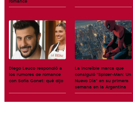
romance
Diego Leuco respondió a
La increíble marca que
los rumores de romance
consiguió "Spider-Man: Un
con Sofía Gonet: qué dijo
Nuevo Día" en su primera
semana en la Argentina