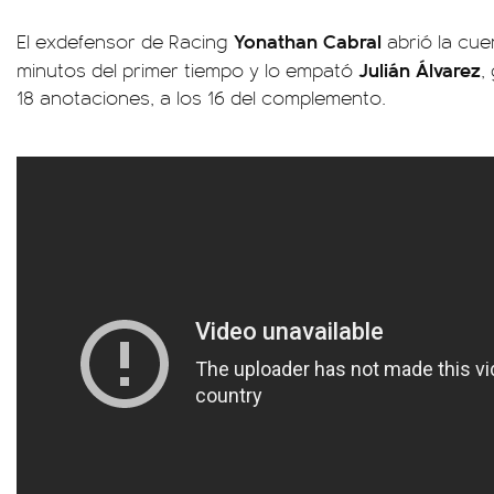
Yonathan Cabral
El exdefensor de Racing
abrió la cuen
Julián Álvarez
minutos del primer tiempo y lo empató
,
18 anotaciones, a los 16 del complemento.