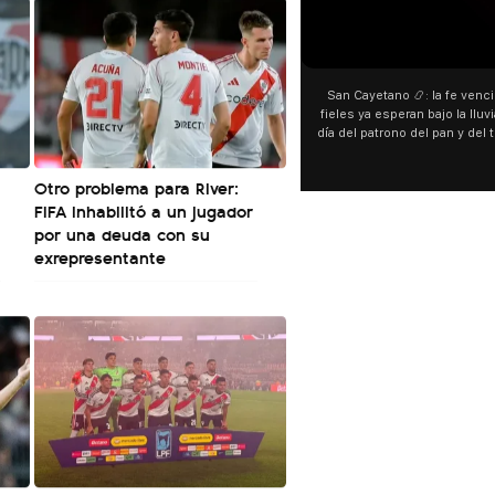
00:00
00:00
San Cayetano 📿: la fe venció al agua y los
“Preferís la joda y yo preferí
fieles ya esperan bajo la lluvia ➡️ A horas del
¿Indirecta para Luck Ra? La Jo
día del patrono del pan y del trabajo, miles de
"Te vi", su nueva colaboraci
personas acampan en Liniers para agradecer
Callejero Fino, y las redes no
y pedir. 🎙️ @bernardomagnago
encontrar similitudes entre la
Otro problema para River:
declaraciones que hizo tras s
FIFA inhabilitó a un jugador
del cantante cordobés. 🗣️ 
"hablamos idiomas distintos"
por una deuda con su
hago falta" despertaron to
exrepresentante
especulaciones entre sus s
aunque la artista no confirmó
esté inspirado en su exparej
pensás? 🥺