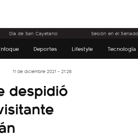
Día de San Cayetano
Sesión en el Senad
Enfoque
Deportes
Lifestyle
Tecnología
11 de diciembre 2021 - 21:26
e despidió
isitante
mán