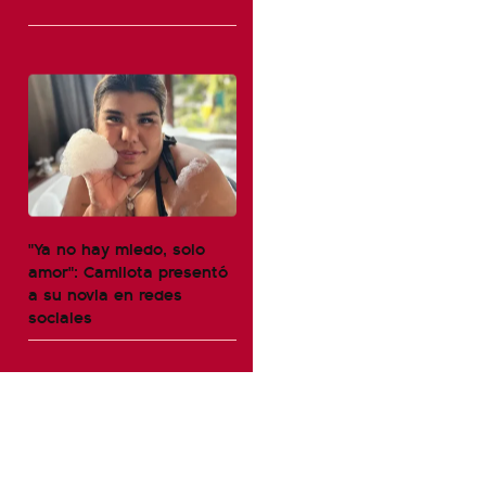
"Ya no hay miedo, solo
amor": Camilota presentó
a su novia en redes
sociales