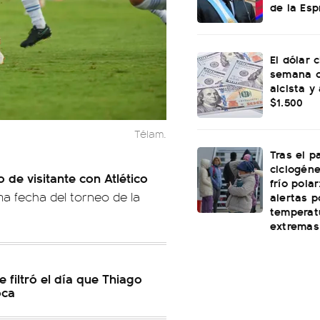
de la Esp
El dólar c
semana c
alcista y
$1.500
Télam.
Tras el p
ciclogéne
de visitante con Atlético
frío polar
ima fecha del torneo de la
alertas p
temperat
extremas
e filtró el día que Thiago
oca