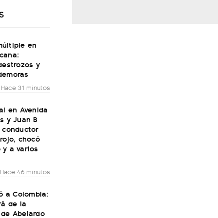
S
últiple en
cana:
destrozos y
demoras
Hace 31 minutos
al en Avenida
s y Juan B
n conductor
rojo, chocó
 y a varios
Hace 46 minutos
gó a Colombia:
rá de la
 de Abelardo