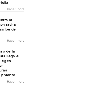
riella
Hace 1 hora
ierra la
on racha
 arriba de
Hace 1 hora
aso de la
sis llega el
: rigen
or
uras
 y viento
Hace 1 hora