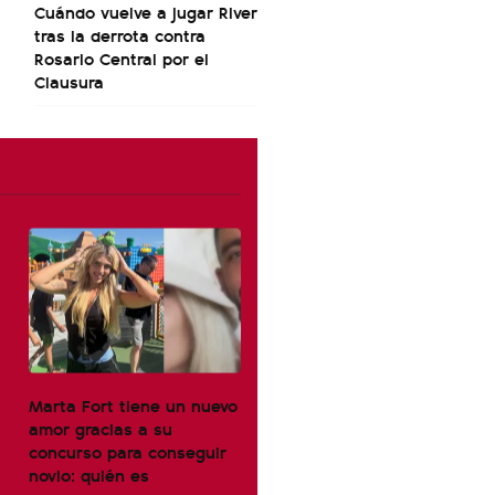
Cuándo vuelve a jugar River
tras la derrota contra
Rosario Central por el
Clausura
Marta Fort tiene un nuevo
amor gracias a su
concurso para conseguir
novio: quién es