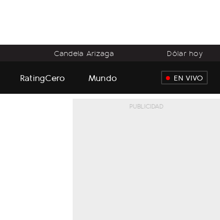
o
Candela Arizaga
Dólar hoy
RatingCero
Mundo
EN VIVO