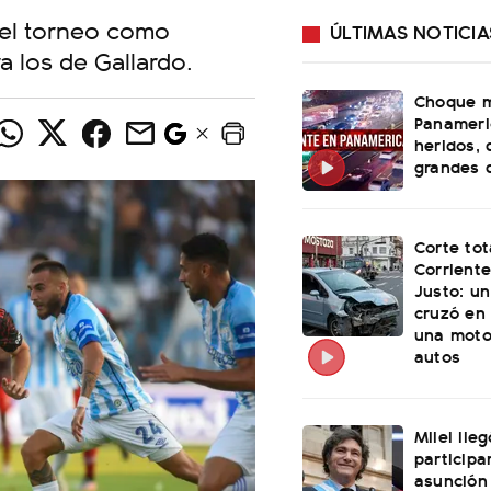
ó el torneo como
ÚLTIMAS NOTICIA
 los de Gallardo.
Choque m
Panameri
heridos, 
grandes 
Corte tot
Corriente
Justo: u
cruzó en 
una moto
autos
Milei lle
participa
asunción