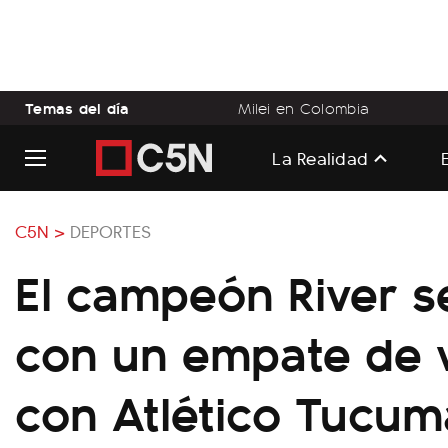
Temas del día
Milei en Colombia
La Realidad
C5N >
DEPORTES
El campeón River s
con un empate de v
con Atlético Tucu