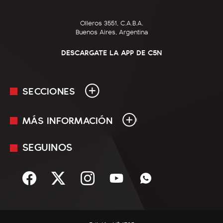
Olleros 3551, C.A.B.A.
Buenos Aires, Argentina
DESCARGATE LA APP DE C5N
SECCIONES
MÁS INFORMACIÓN
En Vivo
Minuto Uno
SEGUINOS
Mediakit
Política
Términos y condiciones
Sociedad
Rss
Economía
Enfoque