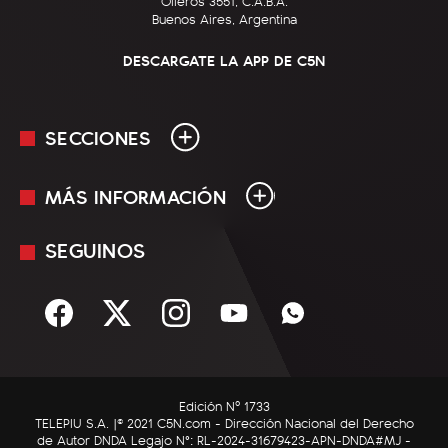
Olleros 3551, C.A.B.A.
Buenos Aires, Argentina
DESCARGATE LA APP DE C5N
SECCIONES
MÁS INFORMACIÓN
En Vivo
Minuto Uno
SEGUINOS
Mediakit
Política
Términos y condiciones
Sociedad
Rss
Economía
Enfoque
Edición Nº 1733
C5N Autos
TELEPIU S.A. |© 2021 C5N.com - Dirección Nacional del Derecho
de Autor DNDA Legajo N°: RL-2024-31679423-APN-DNDA#MJ -