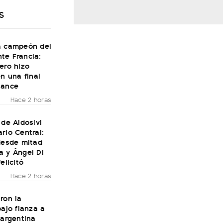
S
a campeón del
te Francia:
ero hizo
en una final
Dance
Hace 2 horas
 de Aldosivi
rio Central:
desde mitad
a y Ángel Di
elicitó
Hace 2 horas
ron la
bajo fianza a
 argentina