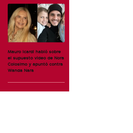
Mauro Icardi habló sobre
el supuesto video de Nora
Colosimo y apuntó contra
Wanda Nara