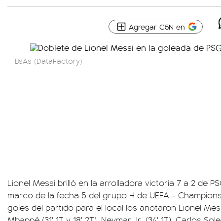
Agregar C5N en
BsAs (DataFactory)
Lionel Messi brilló en la arrolladora victoria 7 a 2 de 
marco de la fecha 5 del grupo H de UEFA - Champion
goles del partido para el local los anotaron Lionel Messi 
Mbappé (31' 1T y 18' 2T), Neymar Jr. (34' 1T), Carlos Sol