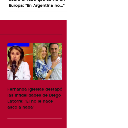
Europa: "En Argentina no..."
Fernanda Iglesias destapó
las infidelidades de Diego
Latorre: "Él no le hace
asco a nada"