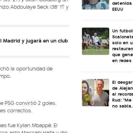
detenida 
 hizo Abdoulaye Seck (38' 1T y
EEUU
Un futbol
Scaloneta
l Madrid y jugará en un club
solo en u
restauran
que gene
en redes
vechó la oportunidad de
empo.
El desgar
de Alejan
al record
Rud: "Me 
de PSG convirtió 2 goles,
no sabía..
ses correctos.
pes fue Kylian Mbappé. El
arco ante Maccabi Haifa y dio