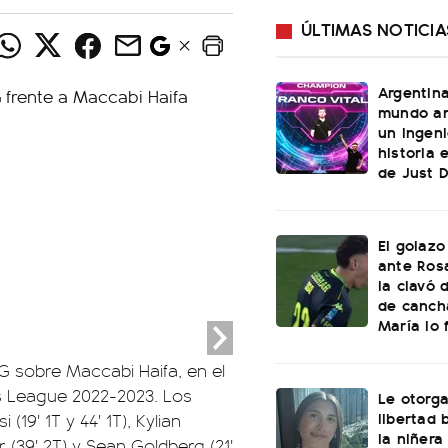
ÚLTIMAS NOTICIA
Argentin
mundo an
un ingeni
historia 
de Just 
El golazo
ante Rosa
la clavó 
de canch
María lo f
PSG sobre Maccabi Haifa, en el
s League 2022-2023. Los
Le otorga
libertad 
(19' 1T y 44' 1T), Kylian
la niñera
er (39' 2T) y Sean Goldberg (21'