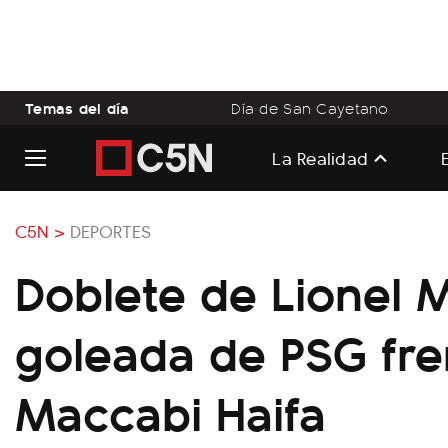
Temas del día
Día de San Cayetano
La Realidad
C5N >
DEPORTES
Doblete de Lionel M
goleada de PSG fre
Maccabi Haifa