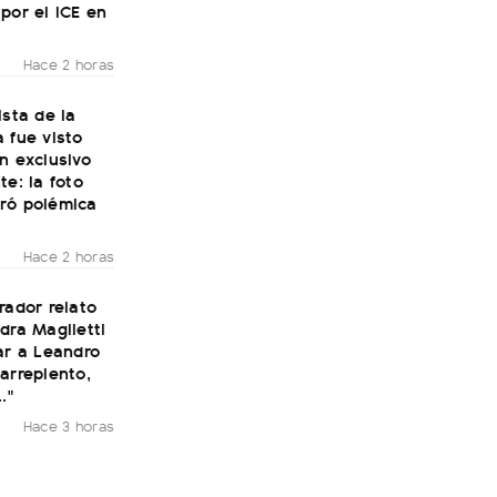
por el ICE en
Hace 2 horas
ista de la
 fue visto
n exclusivo
te: la foto
ró polémica
Hace 2 horas
rador relato
dra Maglietti
ar a Leandro
arrepiento,
."
Hace 3 horas