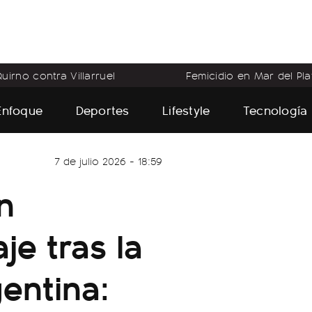
uirno contra Villarruel
Femicidio en Mar del Pla
Enfoque
Deportes
Lifestyle
Tecnología
7 de julio 2026 - 18:59
n
e tras la
gentina: