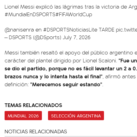
Lionel Messi explicó las lágrimas tras la victoria de Ar
#MundialEnDSPORTS
#FIFAWorldCup
@nanisenra
en
#DSPORTSNoticiasLite
TARDE
pic.twi
— DSPORTS (@DSports)
July 7, 2026
Messi también resaltó el apoyo del público argentino 
"Fue un
carácter del plantel dirigido por Lionel Scaloni.
se dio el partido, porque no es fácil levantar un 2 a 
brazos nunca y lo intenta hasta el final"
, afirmó antes
"Merecemos seguir estando"
definición:
.
TEMAS RELACIONADOS
MUNDIAL 2026
SELECCIÓN ARGENTINA
NOTICIAS RELACIONADAS