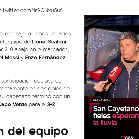
c.twitter.com/1r9QNxu5uf
o el mensaje, muchos usuarios
Lionel Scaloni
 el equipo de
ar 2-0 abajo en el marcador,
el Messi
Enzo Fernández
y
participación decisiva del
irectamente en dos goles del
l su cabezazo terminó con un
Cabo Verde
3-2
para el
n del equipo