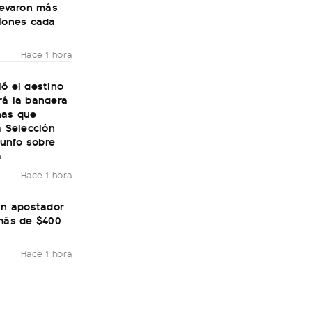
levaron más
llones cada
Hace 1 hora
ó el destino
rá la bandera
nas que
a Selección
riunfo sobre
a
Hace 1 hora
un apostador
 más de $400
Hace 1 hora