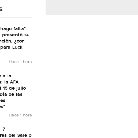
S
 hago falta":
i presentó su
nción, ¿con
 para Luck
Hace 1 hora
 a la
: la AFA
 15 de julio
Día de las
nes
es"
Hace 1 hora
: 7
res del Sale o