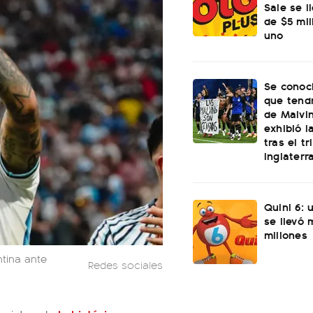
Sale se l
de $5 mi
uno
Se conoci
que tend
de Malvi
exhibió l
tras el t
Inglaterr
Quini 6: 
se llevó
millones
ntina ante
Redes sociales