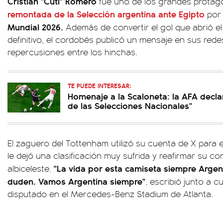
Cristian "Cuti" Romero
fue uno de los grandes protag
remontada de la Selección argentina ante Egipto
por 
Mundial 2026.
Además de convertir el gol que abrió el
definitivo, el cordobés publicó un mensaje en sus red
repercusiones entre los hinchas.
TE PUEDE INTERESAR:
Homenaje a la Scaloneta: la AFA declar
de las Selecciones Nacionales"
El zaguero del Tottenham utilizó su cuenta de X para
le dejó una clasificación muy sufrida y reafirmar su 
"La vida por esta camiseta siempre Arge
albiceleste.
duden. Vamos Argentina siempre"
, escribió junto a 
disputado en el Mercedes-Benz Stadium de Atlanta.