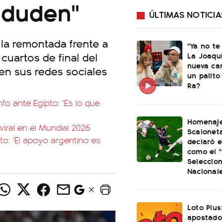
 duden"
ÚLTIMAS NOTICIA
 la remontada frente a
"Ya no te
cuartos de final del
La Joaqu
nueva ca
en sus redes sociales
un palito
Ra?
nfo ante Egipto: 'Es lo que
Homenaje
iral en el Mundial 2026
Scaloneta
to: 'El apoyo argentino es
declaró el
como el "
Seleccio
Nacional
Loto Plus
apostado