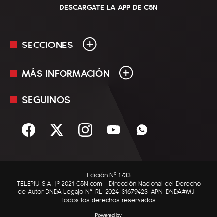
DESCARGATE LA APP DE C5N
SECCIONES
MÁS INFORMACIÓN
En Vivo
Minuto Uno
SEGUINOS
Mediakit
Política
Términos y condiciones
Sociedad
Rss
Economía
Enfoque
Edición Nº 1733
C5N Autos
TELEPIU S.A. |© 2021 C5N.com - Dirección Nacional del Derecho
de Autor DNDA Legajo N°: RL-2024-31679423-APN-DNDA#MJ -
RatingCero
Todos los derechos reservados.
Deportes