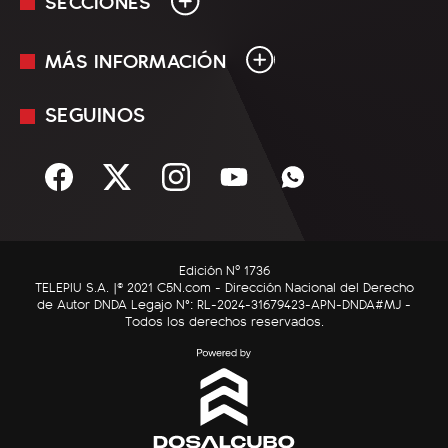
SECCIONES
MÁS INFORMACIÓN
En Vivo
Minuto Uno
SEGUINOS
Mediakit
Política
Términos y condiciones
Sociedad
Rss
Economía
Enfoque
Edición Nº 1736
C5N Autos
TELEPIU S.A. |© 2021 C5N.com - Dirección Nacional del Derecho
de Autor DNDA Legajo N°: RL-2024-31679423-APN-DNDA#MJ -
RatingCero
Todos los derechos reservados.
Deportes
Lifestyle
Astrología