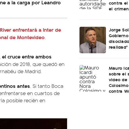
ene a la carga por Leandro
contra el
el crime
River enfrentará a Inter de
Jorge Sol
Gobierno
onal de Montevideo
.
disociado
realidad"
el cruce entre ambos
,
inición de 2018, que quedó en
Mauro Ica
ernabéu de Madrid.
sobre el
video de
Colosimo
entinos antes
. Si tanto Boca
contra W
enfrentarse en cuartos de
ría posible recién en