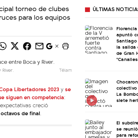
incipal torneo de clubes
ÚLTIMAS NOTICIA
ruces para los equipos
Florencia
apuntó c
Santiago 
la salida
de Gran 
"Canalles
 River.
Télam
Chocaron
colectivo
Copa Libertadores 2023
se
y
La Bombo
que siguen en competencia
:
siete her
 expectativas creció
 octavos de final
.
El subdir
se reunió
para refo