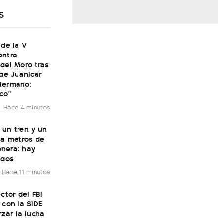
S
 de la V
ontra
del Moro tras
 de Juanicar
Hermano:
co"
Hace 4 minutos
 un tren y un
 a metros de
nera: hay
idos
Hace 11 minutos
ector del FBI
 con la SIDE
rzar la lucha