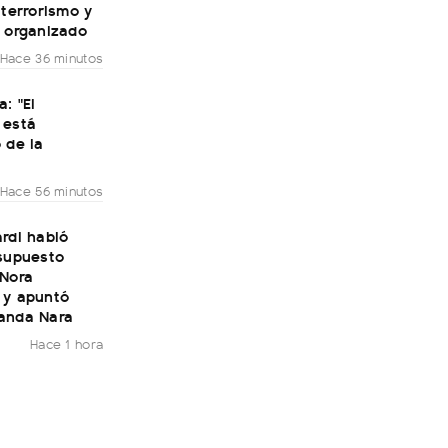
 terrorismo y
n organizado
Hace 36 minutos
a: "El
 está
 de la
Hace 56 minutos
rdi habló
 supuesto
 Nora
 y apuntó
anda Nara
Hace 1 hora