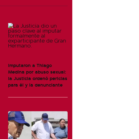
Imputaron a Thiago
Medina por abuso sexual:
la Justicia ordenó pericias
para él y la denunciante