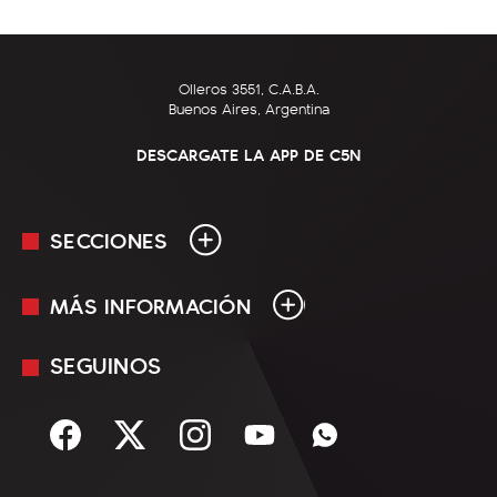
Olleros 3551, C.A.B.A.
Buenos Aires, Argentina
DESCARGATE LA APP DE C5N
SECCIONES
MÁS INFORMACIÓN
En Vivo
Minuto Uno
SEGUINOS
Mediakit
Política
Términos y condiciones
Sociedad
Rss
Economía