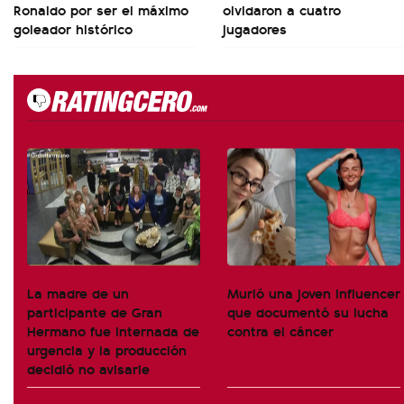
Ronaldo por ser el máximo
olvidaron a cuatro
goleador histórico
jugadores
La madre de un
Murió una joven influencer
participante de Gran
que documentó su lucha
Hermano fue internada de
contra el cáncer
urgencia y la producción
decidió no avisarle