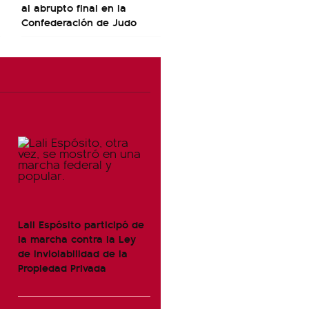
al abrupto final en la
Confederación de Judo
Lali Espósito participó de
la marcha contra la Ley
de Inviolabilidad de la
Propiedad Privada