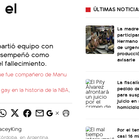
 el
ÚLTIMAS NOTICIA
La madre
participa
Hermano 
partió equipo con
de urgenc
 desempeñó como
producci
avisarle
l fallecimiento.
que fue compañero de Manu
La fiscal
pedido de
gay en la historia de la NBA
,
para sus
juicio en
homicidi
Por el te
casi 16 mi
Córdoba, en Argentina.