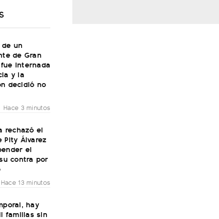
S
 de un
nte de Gran
fue internada
ia y la
ón decidió no
Hace 3 minutos
ía rechazó el
 Pity Álvarez
pender el
 su contra por
o
Hace 13 minutos
mporal, hay
l familias sin