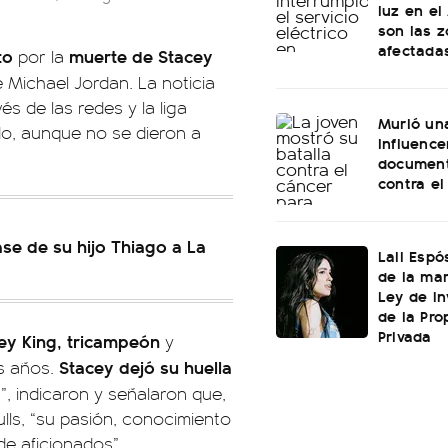
luz en el
son las 
afectada
to
muerte de Stacey
por la
 Michael Jordan. La noticia
és de las redes y la liga
Murió un
o, aunque no se dieron a
influence
document
contra el
ase de su hijo Thiago a La
Lali Espó
de la mar
Ley de In
de la Pro
Privada
cey King, tricampeón
y
Stacey dejó su huella
os años.
”, indicaron y señalaron que,
lls, “su pasión, conocimiento
e aficionados”.