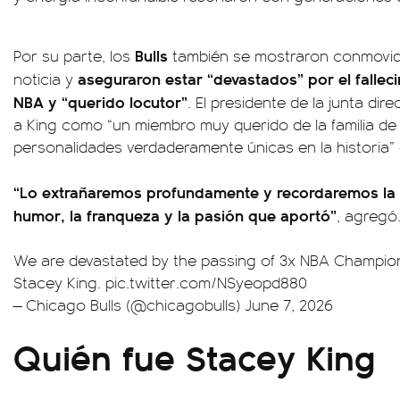
Bulls
Por su parte, los
también se mostraron conmovidos
aseguraron estar “devastados” por el fallec
noticia y
NBA y “querido locutor”
. El presidente de la junta dir
a King como “un miembro muy querido de la familia de l
personalidades verdaderamente únicas en la historia” 
“Lo extrañaremos profundamente y recordaremos la al
humor, la franqueza y la pasión que aportó”
, agregó
We are devastated by the passing of 3x NBA Champio
Stacey King.
pic.twitter.com/NSyeopd880
— Chicago Bulls (@chicagobulls)
June 7, 2026
Quién fue Stacey King