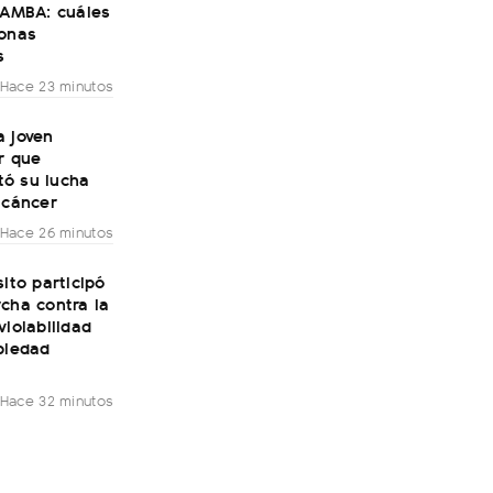
 AMBA: cuáles
zonas
s
Hace 23 minutos
a joven
r que
ó su lucha
 cáncer
Hace 26 minutos
sito participó
cha contra la
violabilidad
piedad
Hace 32 minutos