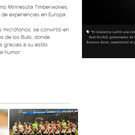
omo Minnesota Timberwolves,
s de experiencias en Europa.
01:05
01:29
s micrófonos: se convirtió en
🗣️ "El Gobierno sufrió una inmensa derrota" 🎙️
San Cayetano: Jorge Garcí
s de los Bulls, donde
Axel Kicillof, gobernador de la Provincia de
miles de peregrinos en Lin
Buenos Aires, caracterizó el proyecto de Ley
de Buenos Aires destacó l
s gracias a su estilo
de Inviolabilidad de la Propiedad Privada
multitud de peregrinos qu
el humor.
como "una lista sábana con temas nefastos"
agua y soportó las bajas t
y destacó "la movilización popular". 📌 La
últimos días: "Son dificul
declaración fue desde el santuario de San
ser superadas por la fe".
Cayetano, donde también advirtió que "la
sociedad no solo sufre porque no llega sino
que también está endeudada".