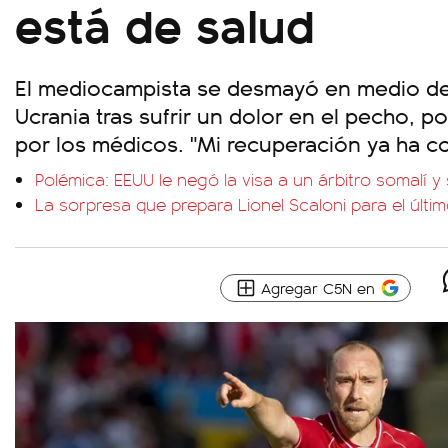
está de salud
El mediocampista se desmayó en medio de
Ucrania tras sufrir un dolor en el pecho, po
por los médicos. "Mi recuperación ya ha 
Polémica: EEUU le negó la visa a un árbitro somalí y
La sorpresa que prepara Lionel Scaloni para el últi
Agregar C5N en