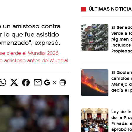
ÚLTIMAS NOTICIA
 un amistoso contra
El Senado
r lo que fue asistido
verde a l
régimen 
comenzado", expresó.
incluidos
Propiedad
 se pierde el Mundial 2026
mo amistoso antes del Mundial
El Gobier
cambios 
Manejo d
decía el 
Ley de In
de la Pro
Privada: 
aprobó l