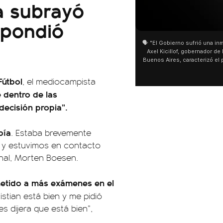
a subrayó
01:05
01:29
spondió
🗣️ "El Gobierno sufrió una inmensa derrota" 🎙️
San Cayetano: Jorge García Cu
Axel Kicillof, gobernador de la Provincia de
miles de peregrinos en Liniers
Buenos Aires, caracterizó el proyecto de Ley
de Buenos Aires destacó la fo
de Inviolabilidad de la Propiedad Privada
multitud de peregrinos que ac
como "una lista sábana con temas nefastos"
agua y soportó las bajas tempe
Fútbol
, el mediocampista
y destacó "la movilización popular". 📌 La
últimos días: "Son dificultade
 dentro de las
declaración fue desde el santuario de San
ser superadas por la fe". @be
Cayetano, donde también advirtió que "la
decisión propia”.
sociedad no solo sufre porque no llega sino
que también está endeudada".
bía
. Estaba brevemente
o y estuvimos en contacto
onal, Morten Boesen.
etido a más exámenes en el
ristian está bien y me pidió
s dijera que está bien”,