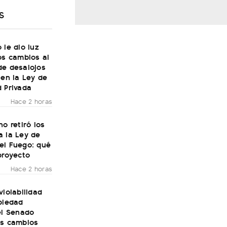
S
 le dio luz
os cambios al
de desalojos
 en la Ley de
 Privada
Hace 2 horas
no retiró los
a la Ley de
el Fuego: qué
proyecto
Hace 2 horas
violabilidad
piedad
el Senado
os cambios