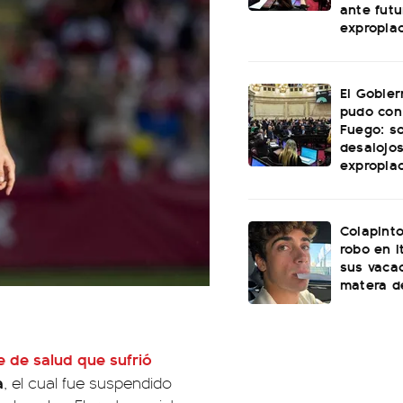
ante futu
expropia
El Gobie
pudo con
Fuego: s
desalojos
expropia
Colapinto
robo en I
sus vacac
matera d
e de salud que sufrió
a
, el cual fue suspendido