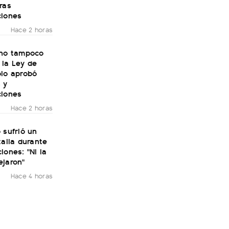
ras
ciones
Hace 2 horas
rno tampoco
 la Ley de
olo aprobó
 y
ciones
Hace 2 horas
 sufrió un
talia durante
iones: "Ni la
ejaron"
Hace 4 horas