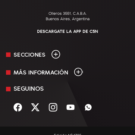
Olleros 3551, C.A.B.A.
Buenos Aires, Argentina
DESCARGATE LA APP DE C5N
SECCIONES
MÁS INFORMACIÓN
En Vivo
Minuto Uno
SEGUINOS
Mediakit
Política
Términos y condiciones
Sociedad
Rss
Economía
Enfoque