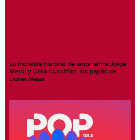
La increíble historia de amor entre Jorge
Messi y Celia Cuccittini, los papás de
Lionel Messi