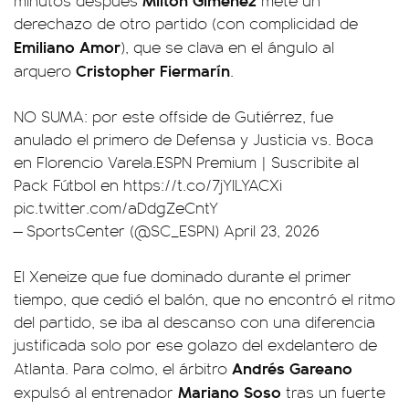
minutos después
mete un
derechazo de otro partido (con complicidad de
Emiliano Amor
), que se clava en el ángulo al
Cristopher Fiermarín
arquero
.
NO SUMA: por este offside de Gutiérrez, fue
anulado el primero de Defensa y Justicia vs. Boca
en Florencio Varela.ESPN Premium | Suscribite al
Pack Fútbol en
https://t.co/7jYILYACXi
pic.twitter.com/aDdgZeCntY
— SportsCenter (@SC_ESPN)
April 23, 2026
El Xeneize que fue dominado durante el primer
tiempo, que cedió el balón, que no encontró el ritmo
del partido, se iba al descanso con una diferencia
justificada solo por ese golazo del exdelantero de
Andrés Gareano
Atlanta. Para colmo, el árbitro
Mariano Soso
expulsó al entrenador
tras un fuerte