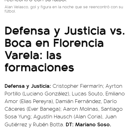
Alan Velasco, gol y figura en la noche que se reencontró con su
fútbol.
Defensa y Justicia vs.
Boca en Florencia
Varela: las
formaciones
Defensa y Justicia:
Cristopher Fiermarín; Ayrton
Portillo (Luciano González), Lucas Souto, Emiliano
Amor (Elias Pereyra), Damián Fernández, Darío
Cáceres (Ever Banega); Aaron Molinas, Santiago
Sosa Yung; Agustín Hausch (Alan Coria), Juan
DT: Mariano Soso.
Gutiérrez y Rubén Botta.