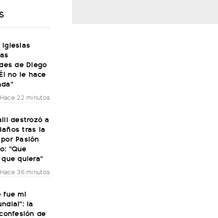
S
Iglesias
las
ades de Diego
"Él no le hace
ada"
Hace 22 minutos
lli destrozó a
años tras la
 por Pasión
o: "Que
 que quiera"
Hace 36 minutos
 fue mi
ndial": la
 confesión de