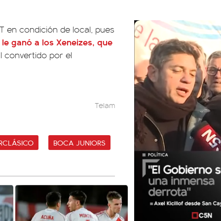
T en condición de local, pues
 le ganó a los Xeneizes, que
l convertido por el
Telam
RCLÁSICO
BOCA JUNIORS