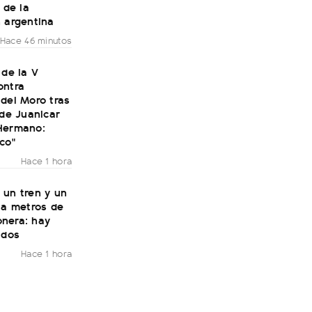
 de la
 argentina
Hace 46 minutos
 de la V
ontra
del Moro tras
 de Juanicar
Hermano:
co"
Hace 1 hora
 un tren y un
 a metros de
nera: hay
idos
Hace 1 hora