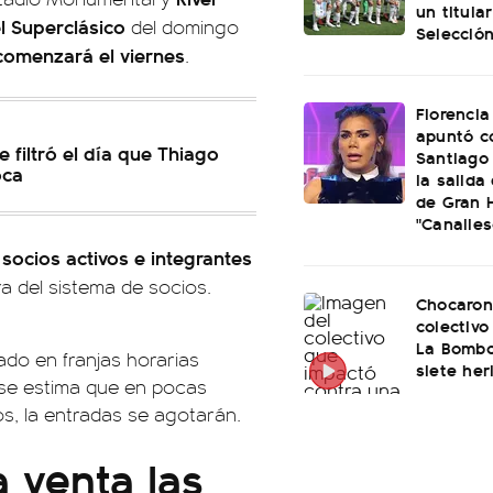
un titular
el Superclásico
del domingo
Selección
omenzará el viernes
.
Florencia
apuntó c
e filtró el día que Thiago
Santiago 
oca
la salida
de Gran 
"Canalles
 socios activos e integrantes
a del sistema de socios.
Chocaron
colectivo
La Bombo
iado en franjas horarias
siete her
 se estima que en pocas
s, la entradas se agotarán.
 venta las