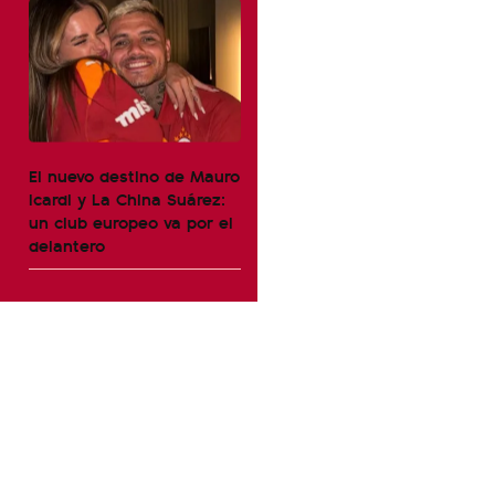
El nuevo destino de Mauro
Icardi y La China Suárez:
un club europeo va por el
delantero