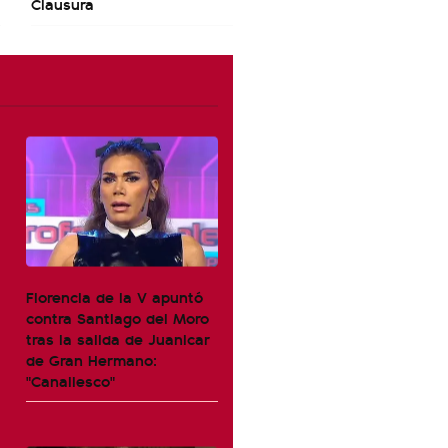
Clausura
Florencia de la V apuntó
contra Santiago del Moro
tras la salida de Juanicar
de Gran Hermano:
"Canallesco"