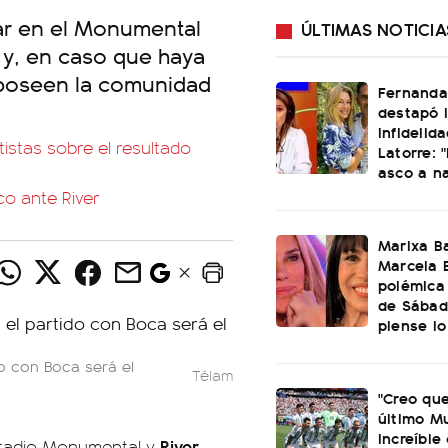
gar en el Monumental
ÚLTIMAS NOTICIA
t y, en caso que haya
 poseen la comunidad
Fernanda 
destapó 
infidelid
tistas sobre el resultado
Latorre: 
asco a n
co ante River
Marixa Ba
Marcela B
polémica
de Sábad
piense lo
do con Boca será el
Télam
"Creo que
último Mu
increíble
River
estadio Monumental y