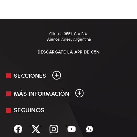
Olleros 3551, C.A.B.A.
Buenos Aires, Argentina
DESCARGATE LA APP DE C5N
SECCIONES
MÁS INFORMACIÓN
En Vivo
Minuto Uno
SEGUINOS
Mediakit
Política
Términos y condiciones
Sociedad
Rss