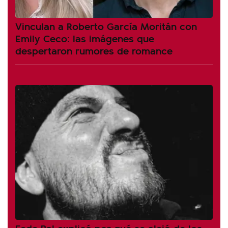
Vinculan a Roberto García Moritán con
Emily Ceco: las imágenes que
despertaron rumores de romance
Fede Bal explicó por qué se alejó de los