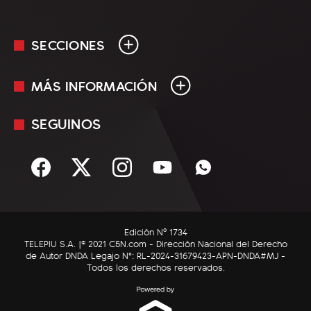
SECCIONES
MÁS INFORMACIÓN
En Vivo
Minuto Uno
SEGUINOS
Mediakit
Política
Términos y condiciones
Sociedad
Rss
Economía
Enfoque
Edición Nº 1734
C5N Autos
TELEPIU S.A. |© 2021 C5N.com - Dirección Nacional del Derecho
de Autor DNDA Legajo N°: RL-2024-31679423-APN-DNDA#MJ -
RatingCero
Todos los derechos reservados.
Deportes