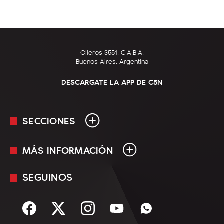
Olleros 3551, C.A.B.A.
Buenos Aires, Argentina
DESCARGATE LA APP DE C5N
SECCIONES
MÁS INFORMACIÓN
En Vivo
Minuto Uno
SEGUINOS
Mediakit
Política
Términos y condiciones
Sociedad
Rss
Economía