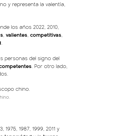
no y representa la valentía,
nde los años 2022, 2010,
as
valientes
competitivas
,
,
,
d
.
las personas del signo del
 competentes
. Por otro lado,
dos.
hino.
, 1975, 1987, 1999, 2011 y