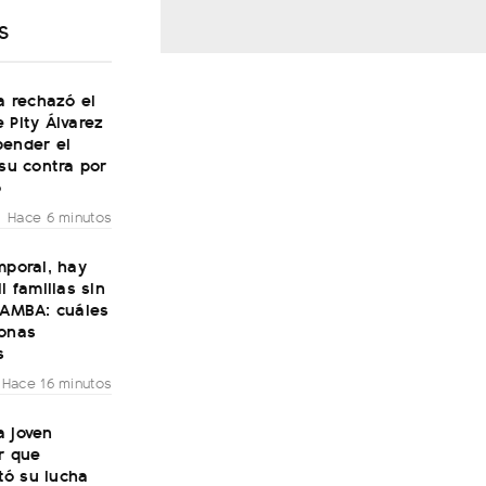
S
ía rechazó el
 Pity Álvarez
pender el
 su contra por
o
Hace 6 minutos
mporal, hay
l familias sin
 AMBA: cuáles
zonas
s
Hace 16 minutos
a joven
r que
ó su lucha