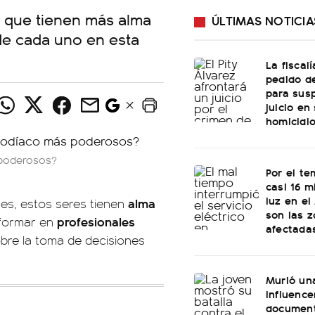
s que tienen más alma
ÚLTIMAS NOTICIA
 de cada uno en esta
La fiscal
pedido de
para sus
juicio en
homicidi
 poderosos?
Por el te
casi 16 mi
luz en el
alma
es, estos seres tienen
son las 
profesionales
sformar en
afectada
bre la toma de decisiones
Murió un
influence
document