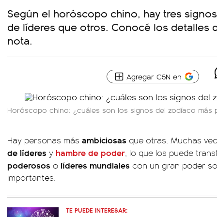
Según el horóscopo chino, hay tres signo
de líderes que otros. Conocé los detalles
nota.
Agregar C5N en
Horóscopo chino: ¿cuáles son los signos del zodíaco más
ambiciosas
Hay personas más
que otras. Muchas vec
de líderes
hambre de poder
y
, lo que los puede tran
poderosos
líderes mundiales
o
con un gran poder so
importantes.
TE PUEDE INTERESAR: