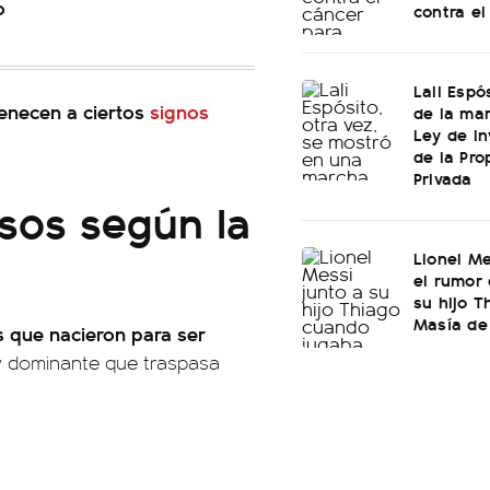
o
contra el
Lali Espó
enecen a ciertos
signos
de la mar
Ley de In
de la Pro
Privada
sos según la
Lionel Me
el rumor 
su hijo T
Masía de
s que nacieron para ser
y dominante que traspasa