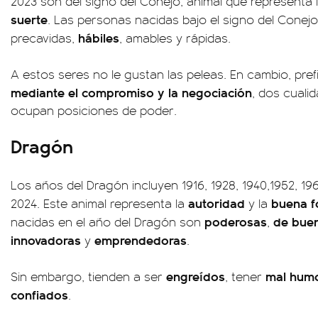
2023 son del signo del Conejo, animal que representa 
suerte
. Las personas nacidas bajo el signo del Conej
hábiles
precavidas,
, amables y rápidas.
A estos seres no le gustan las peleas. En cambio, pre
mediante el compromiso y la negociación
, dos cuali
ocupan posiciones de poder.
Dragón
Los años del Dragón incluyen 1916, 1928, 1940,1952, 196
autoridad
buena f
2024. Este animal representa la
y la
poderosas
de bue
nacidas en el año del Dragón son
,
innovadoras
emprendedoras
y
.
engreídos
mal hum
Sin embargo, tienden a ser
, tener
confiados
.