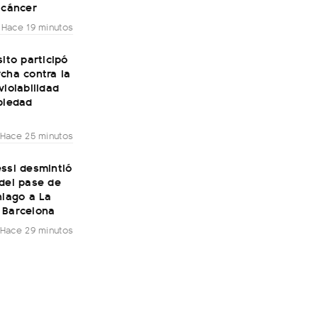
 cáncer
Hace 19 minutos
sito participó
cha contra la
violabilidad
piedad
Hace 25 minutos
ssi desmintió
del pase de
hiago a La
 Barcelona
Hace 29 minutos