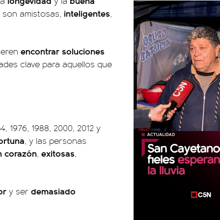
longevidad
buena
la
y la
inteligentes
o son amistosas,
,
encontrar soluciones
fieren
dades clave para aquellos que
4, 1976, 1988, 2000, 2012 y
ortuna
, y las personas
n corazón
exitosas
,
,
or
demasiado
y ser