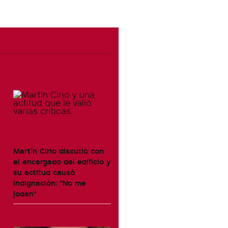
Martín Cirio discutió con
el encargado del edificio y
su actitud causó
indignación: "No me
jodan"