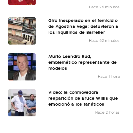
Hace 26 minutos
Giro inesperado en el femicidio
de Agostina Vega: detuvieron a
los inquilinos de Barrelier
Hace 52 minutos
Murió Leandro Rud,
emblemático representante de
modelos
Hace 1 hora
Video: la conmovedora
reaparición de Bruce Willis que
emocionó a los fanáticos
Hace 2 horas