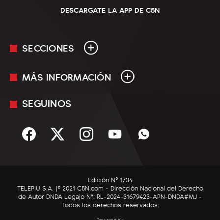
DESCARGATE LA APP DE C5N
SECCIONES
MÁS INFORMACIÓN
En Vivo
Minuto Uno
SEGUINOS
Mediakit
Política
Términos y condiciones
Sociedad
Rss
Economía
Enfoque
Edición Nº 1734
C5N Autos
TELEPIU S.A. |© 2021 C5N.com - Dirección Nacional del Derecho
de Autor DNDA Legajo N°: RL-2024-31679423-APN-DNDA#MJ -
RatingCero
Todos los derechos reservados.
Deportes