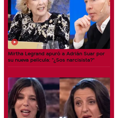
Mirtha Legrand apuró a Adrián Suar por
su nueva película: "¿Sos narcisista?"