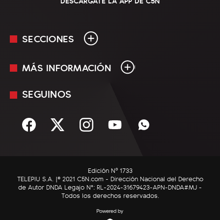
DESCARGATE LA APP DE C5N
SECCIONES
MÁS INFORMACIÓN
En Vivo
Minuto Uno
SEGUINOS
Mediakit
Política
Términos y condiciones
Sociedad
Rss
Economía
Enfoque
Edición Nº 1733
C5N Autos
TELEPIU S.A. |© 2021 C5N.com - Dirección Nacional del Derecho
de Autor DNDA Legajo N°: RL-2024-31679423-APN-DNDA#MJ -
RatingCero
Todos los derechos reservados.
Deportes