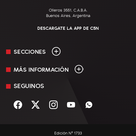
Olleros 3551, C.A.B.A.
Buenos Aires, Argentina
DESCARGATE LA APP DE C5N
SECCIONES
MÁS INFORMACIÓN
En Vivo
Minuto Uno
SEGUINOS
Mediakit
Política
Términos y condiciones
Sociedad
Rss
Economía
Enfoque
Edición Nº 1733
C5N Autos