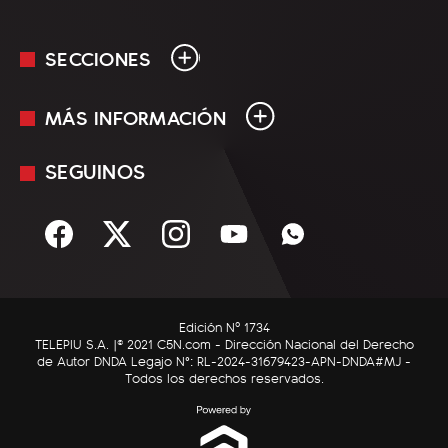
SECCIONES
MÁS INFORMACIÓN
En Vivo
Minuto Uno
SEGUINOS
Mediakit
Política
Términos y condiciones
Sociedad
Rss
Economía
Enfoque
Edición Nº 1734
C5N Autos
TELEPIU S.A. |© 2021 C5N.com - Dirección Nacional del Derecho
de Autor DNDA Legajo N°: RL-2024-31679423-APN-DNDA#MJ -
RatingCero
Todos los derechos reservados.
Deportes
Lifestyle