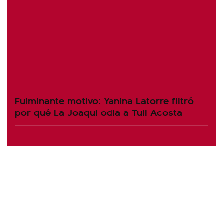
Fulminante motivo: Yanina Latorre filtró
por qué La Joaqui odia a Tuli Acosta