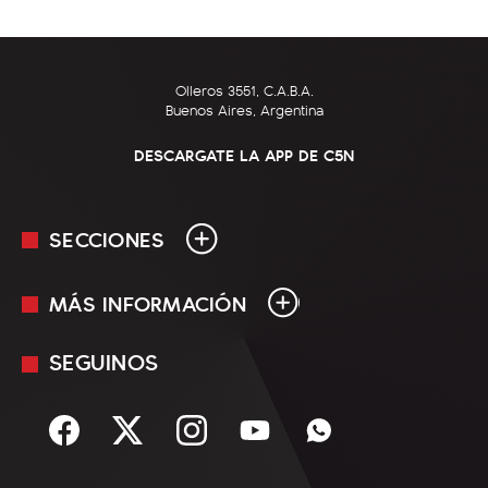
Olleros 3551, C.A.B.A.
Buenos Aires, Argentina
DESCARGATE LA APP DE C5N
SECCIONES
MÁS INFORMACIÓN
En Vivo
Minuto Uno
SEGUINOS
Mediakit
Política
Términos y condiciones
Sociedad
Rss
Economía