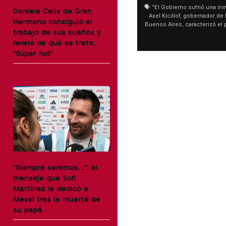
🗣️ "El Gobierno sufrió una inm
Daniela Celis de Gran
Axel Kicillof, gobernador de 
Hermano consiguió el
Buenos Aires, caracterizó el
trabajo de sus sueños y
de Inviolabilidad de la Pro
reveló de qué se trata:
como "una lista sábana con 
y destacó "la movilización p
"Súper hot"
declaración fue desde el sa
Cayetano, donde también ad
sociedad no solo sufre porqu
que también está end
"Siempre seremos...": el
mensaje que Sofi
Martínez le dedicó a
Messi tras la muerte de
su papá