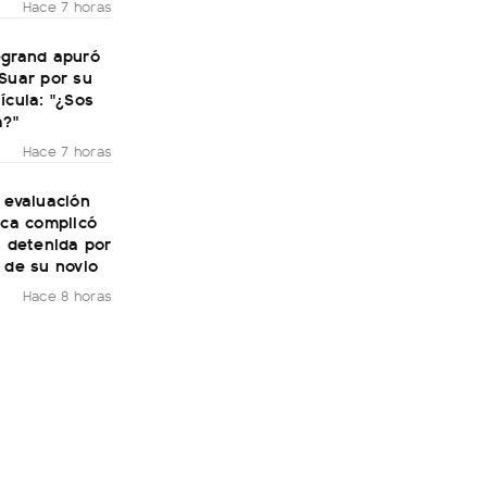
Hace 7 horas
egrand apuró
Suar por su
ícula: "¿Sos
a?"
Hace 7 horas
 evaluación
ica complicó
n detenida por
 de su novio
Hace 8 horas