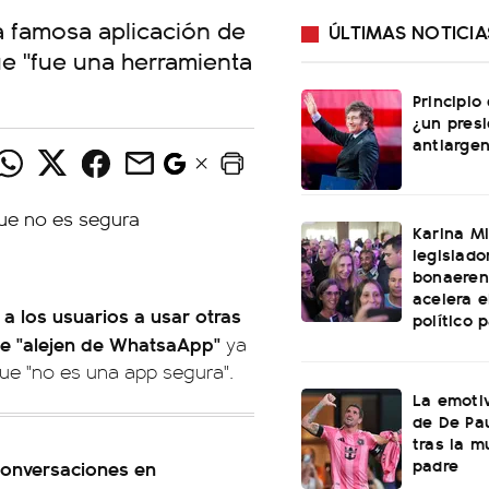
la famosa aplicación de
ÚLTIMAS NOTICIA
ue "fue una herramienta
Principio
¿un pres
antiargen
Karina Mi
legislado
bonaeren
acelera 
 a los usuarios a usar otras
político 
 se "alejen de WhatsaApp"
ya
ue "no es una app segura".
La emotiv
de De Pa
tras la m
padre
conversaciones en