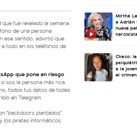
Mirtha L
a Adrián 
 que fue revelado la semana
nueva pel
léfono de una persona
narcisist
n ese sentido, advirtió que
 a todo en los teléfonos de
Chaco: la
psiquiátr
a la jove
sApp que pone en riesgo
el crimen
 si sos la persona más rica
fono, todos tus datos de todas
ribió en Telegram.
 son "backdoors plantados"
y los piratas informáticos