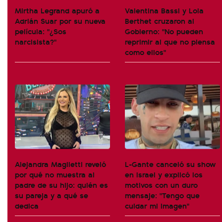
Mirtha Legrand apuró a
Valentina Bassi y Lola
Adrián Suar por su nueva
Berthet cruzaron al
película: "¿Sos
Gobierno: "No pueden
narcisista?"
reprimir al que no piensa
como ellos"
Alejandra Maglietti reveló
L-Gante canceló su show
por qué no muestra al
en Israel y explicó los
padre de su hijo: quién es
motivos con un duro
su pareja y a qué se
mensaje: "Tengo que
dedica
cuidar mi imagen"