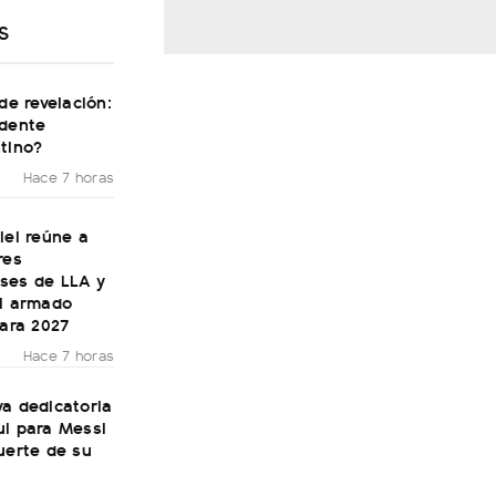
S
 de revelación:
idente
tino?
Hace 7 horas
lei reúne a
res
ses de LLA y
el armado
para 2027
Hace 7 horas
a dedicatoria
ul para Messi
uerte de su