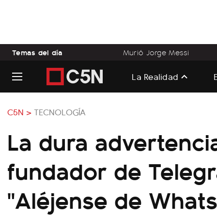
Temas del día
Murió Jorge Messi
La Realidad
C5N >
TECNOLOGÍA
La dura advertenci
fundador de Teleg
"Aléjense de What