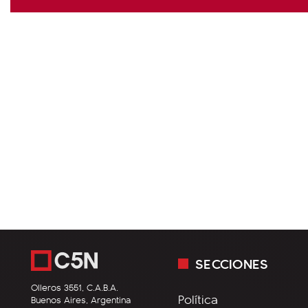
SECCIONES
Olleros 3551, C.A.B.A.
Política
Buenos Aires, Argentina