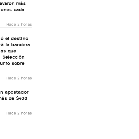
levaron más
llones cada
Hace 2 horas
ó el destino
rá la bandera
nas que
a Selección
riunfo sobre
a
Hace 2 horas
un apostador
 más de $400
Hace 2 horas