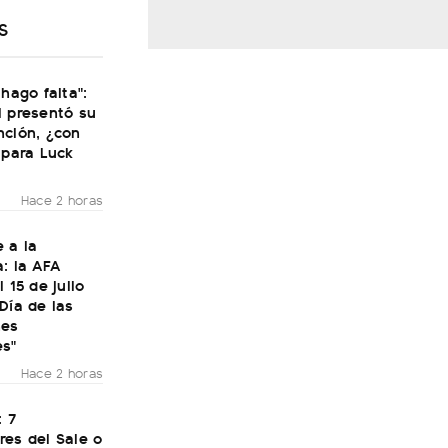
S
 hago falta":
i presentó su
nción, ¿con
 para Luck
Hace 2 horas
 a la
: la AFA
 15 de julio
Día de las
nes
es"
Hace 2 horas
: 7
res del Sale o