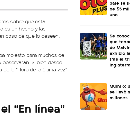
Sale se l
de $5 mi
uno
mores sobre que esta
ya es un hecho y las
Se conoci
 en caso de que lo deseen.
que tend
de Malvi
exhibió l
taba molesto para muchos de
tras el t
 observaran. Si bien desde
Inglaterr
 de la “Hora de la última vez”
Quini 6: 
se llevó
millones
el “En línea”