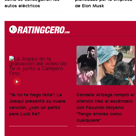
autos eléctricos
de Elon Musk
"Ya no te hago falta": La
Candela Arizaga rompió el
Joaqui presentó su nueva
silencio tras el escándalo
canción, ¿con un palito
con Facundo Moyano:
para Luck Ra?
"Tengo errores como
cualquiera"