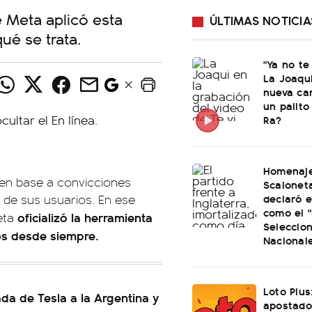
e Meta aplicó esta
ÚLTIMAS NOTICIA
ué se trata.
"Ya no te
La Joaqu
nueva ca
un palito
Ra?
Homenaje
 en base a convicciones
Scaloneta
declaró el
 de sus usuarios. En ese
como el "
oficializó la herramienta
Meta
Seleccio
tos desde siempre.
Nacional
Loto Plus
ada de Tesla a la Argentina y
apostado