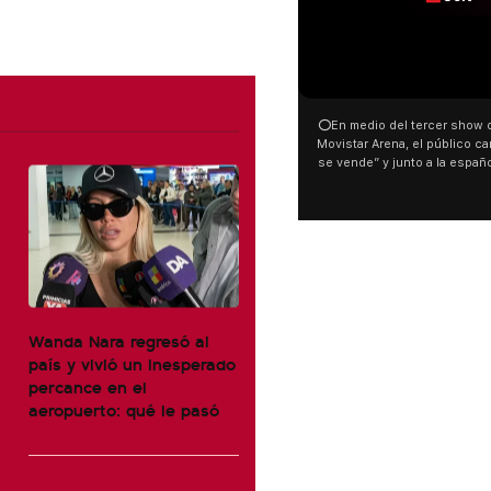
⭕En medio del tercer show d
Movistar Arena, el público can
se vende” y junto a la españ
ocurrió a dos días de la votac
Tierras.
Wanda Nara regresó al
país y vivió un inesperado
percance en el
aeropuerto: qué le pasó