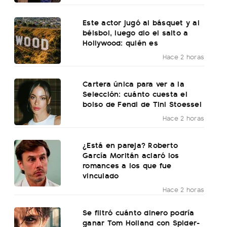
Este actor jugó al básquet y al
béisbol, luego dio el salto a
Hollywood: quién es
Hace 2 horas
Cartera única para ver a la
Selección: cuánto cuesta el
bolso de Fendi de Tini Stoessel
Hace 2 horas
¿Está en pareja? Roberto
García Moritán aclaró los
romances a los que fue
vinculado
Hace 2 horas
Se filtró cuánto dinero podría
ganar Tom Holland con Spider-