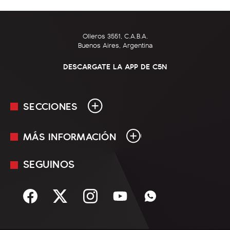
Olleros 3551, C.A.B.A.
Buenos Aires, Argentina
DESCARGATE LA APP DE C5N
SECCIONES
MÁS INFORMACIÓN
En Vivo
Minuto Uno
SEGUINOS
Mediakit
Política
Términos y condiciones
Sociedad
Rss
Economía