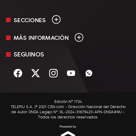
SECCIONES
MÁS INFORMACIÓN
En Vivo
Minuto Uno
SEGUINOS
Mediakit
Política
Términos y condiciones
Sociedad
Rss
Economía
Enfoque
Edición Nº 1734
C5N Autos
TELEPIU S.A. |© 2021 C5N.com - Dirección Nacional del Derecho
de Autor DNDA Legajo N°: RL-2024-31679423-APN-DNDA#MJ -
RatingCero
Todos los derechos reservados.
Deportes