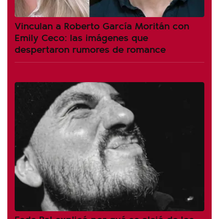
Vinculan a Roberto García Moritán con
Emily Ceco: las imágenes que
despertaron rumores de romance
Fede Bal explicó por qué se alejó de los