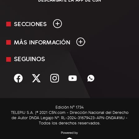
SECCIONES
MÁS INFORMACIÓN
En Vivo
Minuto Uno
SEGUINOS
Mediakit
Política
Términos y condiciones
Sociedad
Rss
Economía
Enfoque
Edición Nº 1734
C5N Autos
TELEPIU S.A. |© 2021 C5N.com - Dirección Nacional del Derecho
de Autor DNDA Legajo N°: RL-2024-31679423-APN-DNDA#MJ -
RatingCero
Todos los derechos reservados.
Deportes