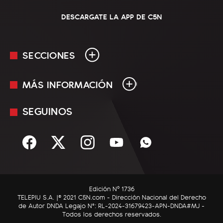
DESCARGATE LA APP DE C5N
SECCIONES
MÁS INFORMACIÓN
En Vivo
Minuto Uno
SEGUINOS
Mediakit
Política
Términos y condiciones
Sociedad
Rss
Economía
Enfoque
Edición Nº 1736
C5N Autos
TELEPIU S.A. |© 2021 C5N.com - Dirección Nacional del Derecho
de Autor DNDA Legajo N°: RL-2024-31679423-APN-DNDA#MJ -
RatingCero
Todos los derechos reservados.