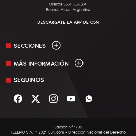
Olleros 3551, C.A.B.A.
Buenos Aires, Argentina
DESCARGATE LA APP DE C5N
SECCIONES
MÁS INFORMACIÓN
En Vivo
Minuto Uno
SEGUINOS
Mediakit
Política
Términos y condiciones
Sociedad
Rss
Economía
Enfoque
Edición Nº 1735
C5N Autos
TELEPIU S.A. |© 2021 C5N.com - Dirección Nacional del Derecho