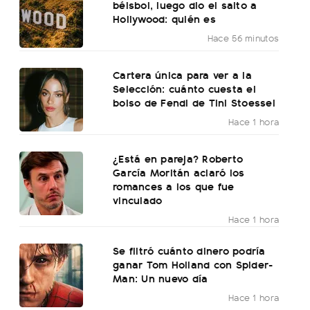
béisbol, luego dio el salto a
Hollywood: quién es
Hace 56 minutos
Cartera única para ver a la
Selección: cuánto cuesta el
bolso de Fendi de Tini Stoessel
Hace 1 hora
¿Está en pareja? Roberto
García Moritán aclaró los
romances a los que fue
vinculado
Hace 1 hora
Se filtró cuánto dinero podría
ganar Tom Holland con Spider-
Man: Un nuevo día
Hace 1 hora