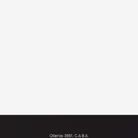
Olleros 3551, C.A.B.A.