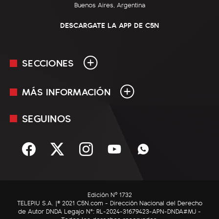
Buenos Aires, Argentina
DESCARGATE LA APP DE C5N
SECCIONES
MÁS INFORMACIÓN
En Vivo
Minuto Uno
SEGUINOS
Mediakit
Política
Términos y condiciones
Sociedad
Rss
Economía
Enfoque
Edición Nº 1732
C5N Autos
TELEPIU S.A. |© 2021 C5N.com - Dirección Nacional del Derecho
de Autor DNDA Legajo N°: RL-2024-31679423-APN-DNDA#MJ -
RatingCero