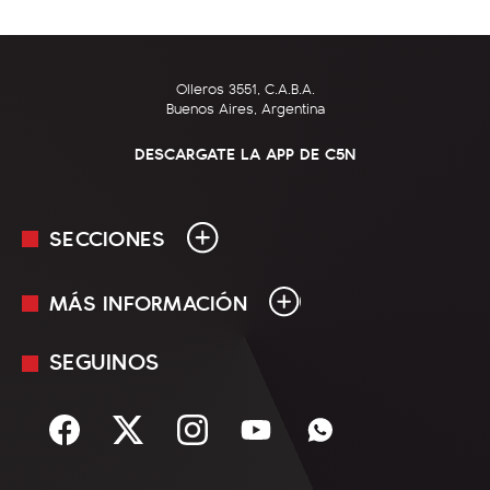
Olleros 3551, C.A.B.A.
Buenos Aires, Argentina
DESCARGATE LA APP DE C5N
SECCIONES
MÁS INFORMACIÓN
En Vivo
Minuto Uno
SEGUINOS
Mediakit
Política
Términos y condiciones
Sociedad
Rss
Economía