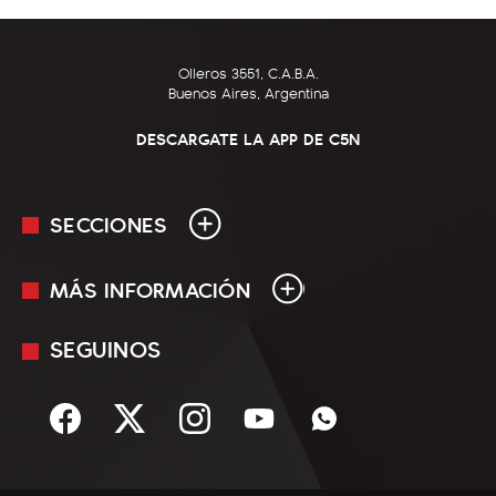
Olleros 3551, C.A.B.A.
Buenos Aires, Argentina
DESCARGATE LA APP DE C5N
SECCIONES
MÁS INFORMACIÓN
En Vivo
Minuto Uno
SEGUINOS
Mediakit
Política
Términos y condiciones
Sociedad
Rss
Economía
Enfoque